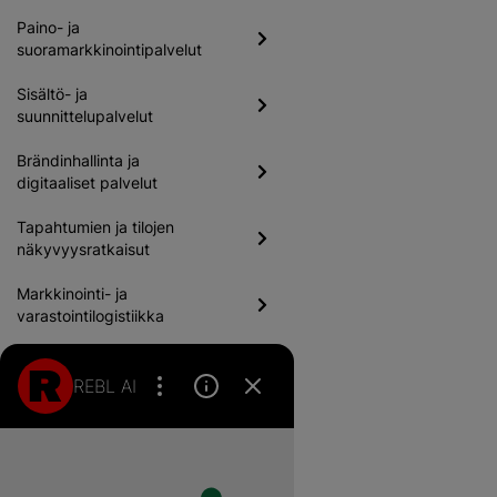
Paino- ja
suoramarkkinointipalvelut
Sisältö- ja
suunnittelupalvelut
Brändinhallinta ja
digitaaliset palvelut
Tapahtumien ja tilojen
näkyvyysratkaisut
Markkinointi- ja
varastointilogistiikka​
REBL AI