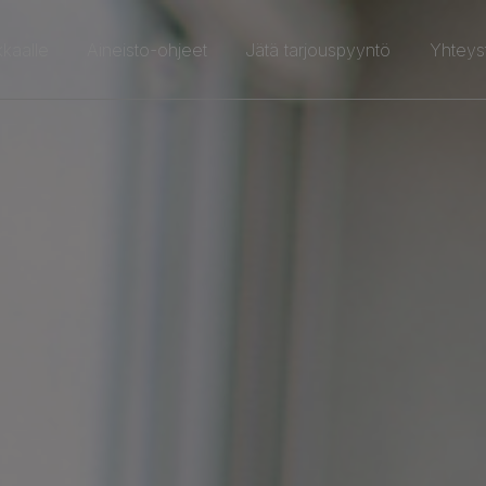
kkaalle
Aineisto-ohjeet
Jätä tarjouspyyntö
Yhteys