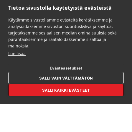
Tietoa sivustolla käytetyistä evästeistä
Käytämme sivustollamme evästeitä kerätäksemme ja
PUNAMUSTA
/
BRÄNDINHALLINTA JA DIGITAALISET
analysoidaksemme sivuston suorituskykyä ja käyttöä,
PALVELUT
/
ASIAKIRJOJEN DIGITOINTI
tarjotaksemme sosiaalisen median ominaisuuksia sekä
parantaaksemme ja räätälöidäksemme sisältöä ja
Asiakirjojen digitointi
mainoksia.
Lue lisää
Digitoimalla yrityksesi paperiset aineistot sähköiseen
Evästeasetukset
muotoon turvaat tärkeän informaation tietoturvallisen
OPEN REBL AI
arkistoinnin nyt ja tulevaisuudessa. Asiakirjojen digitointi
SALLI VAIN VÄLTTÄMÄTÖN
paitsi säästää aikaa ja turhia varastoneliöitä, on myös helposti
käytettävissä paikasta riippumatta.
SALLI KAIKKI EVÄSTEET
DIGITOIMALLA HELPOSTI HALLITTAVAA
ARKISTOINTIA