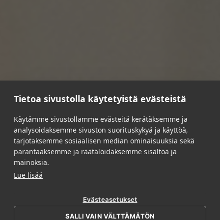
Tietoa sivustolla käytetyistä evästeistä
Käytämme sivustollamme evästeitä kerätäksemme ja
PUNAMUSTA
/
MARKKINOINTI- JA
analysoidaksemme sivuston suorituskykyä ja käyttöä,
VARASTOINTILOGISTIIKKA
/
MESSUJEN JA
tarjotaksemme sosiaalisen median ominaisuuksia sekä
TAPAHTUMIEN VARASTOINTILOGISTIIKKAPALVELU
parantaaksemme ja räätälöidäksemme sisältöä ja
mainoksia.
Messujen ja tapahtumien
Lue lisää
varastointilogistiikkapalvelu
Evästeasetukset
Kun olet mukana messuilla tai tapahtumissa, ja materiaalia
liikkuu paljon, varastointilogistiikkapalveluamme helpottaa ja
SALLI VAIN VÄLTTÄMÄTÖN