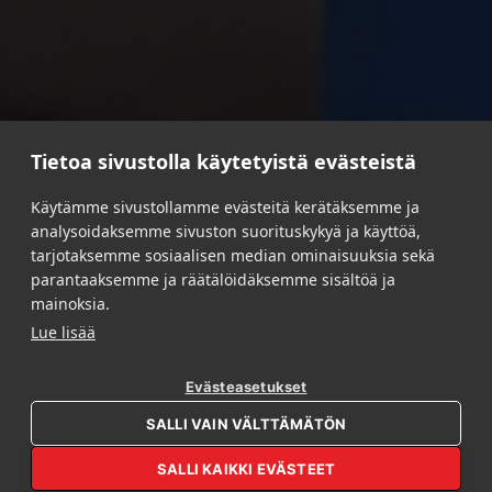
Tietoa sivustolla käytetyistä evästeistä
Käytämme sivustollamme evästeitä kerätäksemme ja
analysoidaksemme sivuston suorituskykyä ja käyttöä,
PUNAMUSTA
/
MARKKINOINTI- JA
tarjotaksemme sosiaalisen median ominaisuuksia sekä
VARASTOINTILOGISTIIKKA
/
KAMPANJALOGISTIIKAN
parantaaksemme ja räätälöidäksemme sisältöä ja
PALVELUT
mainoksia.
Lue lisää
Kampanjalogistiikan
palvelut
Evästeasetukset
OPEN REBL AI
SALLI VAIN VÄLTTÄMÄTÖN
Mitä jos keventäisit omaa työlistaasi ja antaisit meidän hoitaa
markkinointikampanjoidesi logistiikka-asiat puolestasi?
SALLI KAIKKI EVÄSTEET