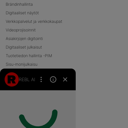
Brändinhallinta
Digitaaliset näytöt​
Verkkopalvelut ja verkkokaupat
Videoprojisoinnit​
Asiakirjojen digitointi
Digitaaliset julkaisut
Tuotetiedon hallinta -PIM
Sisu-monijulkaisu
REBL AI