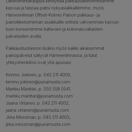
Liiketoimintakauppa kiihdyttää pakkausliiketoimintamme
kasvua ja tarjoaa paitsi nykyasiakkaillemme, myös
Hämeenlinnan Offset-Kolmio Painon pakkaus- ja
painoliiketoiminnan asiakkaille entistä vahvemman kasvun
tuen konsernimme kattavien ja kokonaisvaltaisten
palveluiden avulla.
Pakkaustuotannon lisäksi myös kaikki aikaisemmat
painopalvelut säilyvät Hämeenlinnassa, ja tutut
yhteyshenkilösi ovat yhä apunasi:
Kimmo Jokinen, p. 043 211 4000,
kimmo.jokinen@punamusta.com
Markku Mänttäri, p. 050 558 0541,
markku.manttari@punamusta.com
Jaana Virtanen, p. 043 211 4002,
jaana.virtanen@punamusta.com
Jirka Messman, p. 043 211 4003,
jirka.messman@punamusta.com