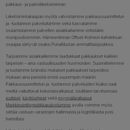
pakkaus- ja painoliiketoiminnan.
Liiketoimintakaupan myötä vahvistamme pakkaussuunnittelun
ja -tuotannon palveluitamme sekä kasvatamme
osaamistamme palvellen asiakkaitamme entistäkin
monipuolisemmin. Hämeenlinnan Offset-Kolmion kahdeksan
osaajaa siirtyvät osaksi PunaMustan ammattilaisjoukkoa.
Tarjoamme asiakkaillemme laadukkaat pakkaukset kaikkiin
tarpeisiin – aina vastuullisuuden huomioiden. Suunnittelemme
ja tuotamme brändisi mukaiset pakkaukset tarpeidesi
mukaan aina pienistä eristä suurempiin määriin.
Pakkaussuunnittelun ja -tuotannon palveluiden lisäksi saat
meiltä vaikuttavat kokonaisratkaisut, sisältäen tarvitsemasi
esitteet
,
käyttöohjeet
sekä
myymäläratkaisut
.
Markkinointilogistiikkapalvelumme
avulla voimme myös
siirtää vastuun varastojen hallinnasta ja logistiikasta pois
harteiltasi.