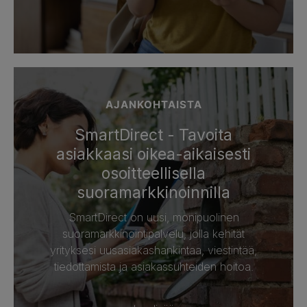
AJANKOHTAISTA
SmartDirect - Tavoita
asiakkaasi oikea-aikaisesti
osoitteellisella
suoramarkkinoinnilla
SmartDirect on uusi, monipuolinen
suoramarkkinointipalvelu, jolla kehität
yrityksesi uusasiakashankintaa, viestintää,
tiedottamista ja asiakassuhteiden hoitoa.