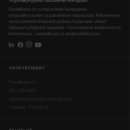
Yritysnäkyvyytesi vastuullinen kumppani
PunaMusta on monipuolinen kumppanisi
yritysnäkyvyyden ja painamisen tarpeissasi. Palvelemme
sinua henkilökohtaisesti auttaen löytämään oikeat
ratkaisut yrityksesi tarpeisiin. Toimintamme keskiössä on
kotimaisuus, vastuullisuus ja asiakaslähtöisyys.
YHTEYSTIEDOT
PunaMusta Oy
010 230 8400
asiakaspalvelu@punamusta.com
Y-tunnus: 1735961-8