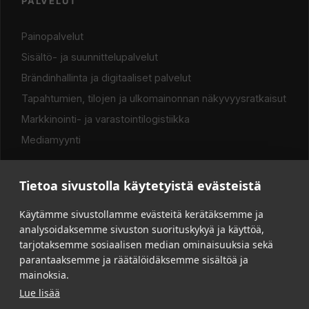
PALVELUT
Painopalvelut
Sisältö- ja suunnittelupalvelut
Brändinhallinta ja digitaaliset palvelut
Tapahtumien, tilojen ja ulkomainonnan näkyvyysratkaisut
Markkinointi- ja varastointilogistiikka
Mediamyynti
Tietoa sivustolla käytetyistä evästeistä
LINKIT
Käytämme sivustollamme evästeitä kerätäksemme ja
analysoidaksemme sivuston suorituskykyä ja käyttöä,
Asiakkaalle
tarjotaksemme sosiaalisen median ominaisuuksia sekä
Vastuullisuus
parantaaksemme ja räätälöidäksemme sisältöä ja
Yritys
mainoksia.
Lue lisää
Yhteystiedot