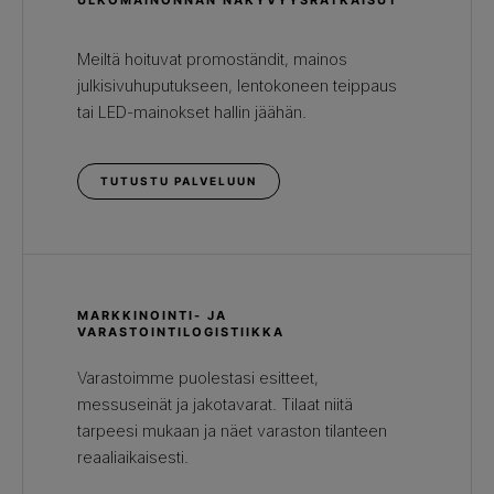
ULKOMAINONNAN NÄKYVYYSRATKAISUT
Meiltä hoituvat promoständit, mainos
julkisivuhuputukseen, lentokoneen teippaus
tai LED-mainokset hallin jäähän.
TUTUSTU PALVELUUN
MARKKINOINTI- JA
VARASTOINTILOGISTIIKKA
Varastoimme puolestasi esitteet,
messuseinät ja jakotavarat. Tilaat niitä
tarpeesi mukaan ja näet varaston tilanteen
reaaliaikaisesti.