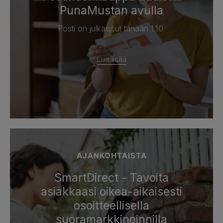
PunaMustan avulla
Posti on julkaissut tänään 1.10.
Lue lisää
AJANKOHTAISTA
SmartDirect - Tavoita
asiakkaasi oikea-aikaisesti
osoitteellisella
suoramarkkinoinnilla