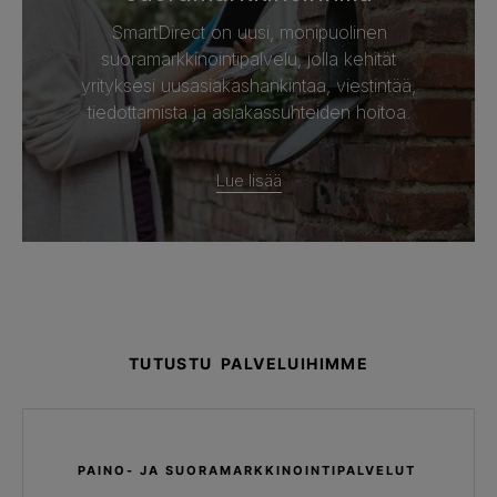
SmartDirect on uusi, monipuolinen
suoramarkkinointipalvelu, jolla kehität
yrityksesi uusasiakashankintaa, viestintää,
tiedottamista ja asiakassuhteiden hoitoa.
Lue lisää
TUTUSTU PALVELUIHIMME
PAINO- JA SUORAMARKKINOINTIPALVELUT