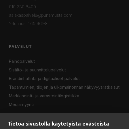
010 230 8400
asiakaspalvelu@punamusta.com
Y-tunnus: 1735961-8
PALVELUT
Painopalvelut
Sisältö- ja suunnittelupalvelut
Brändinhallinta ja digitaaliset palvelut
Tapahtumien, tilojen ja ulkomainonnan näkyvyysratkaisut
Markkinointi- ja varastointilogistiikka
Mediamyynti
Tietoa sivustolla käytetyistä evästeistä
LINKIT