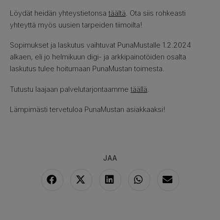
Löydät heidän yhteystietonsa
täältä
. Ota siis rohkeasti
yhteyttä myös uusien tarpeiden tiimoilta!
Sopimukset ja laskutus vaihtuvat PunaMustalle 1.2.2024
alkaen, eli jo helmikuun digi- ja arkkipainotöiden osalta
laskutus tulee hoitumaan PunaMustan toimesta.
Tutustu laajaan palvelutarjontaamme
täällä
.
Lämpimästi tervetuloa PunaMustan asiakkaaksi!
JAA