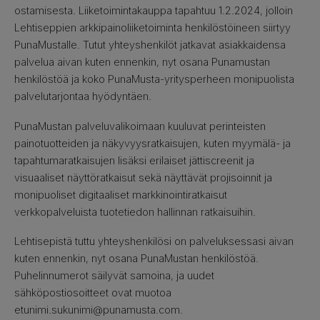
ostamisesta. Liiketoimintakauppa tapahtuu 1.2.2024, jolloin
Lehtiseppien arkkipainoliiketoiminta henkilöstöineen siirtyy
PunaMustalle. Tutut yhteyshenkilöt jatkavat asiakkaidensa
palvelua aivan kuten ennenkin, nyt osana Punamustan
henkilöstöä ja koko PunaMusta-yritysperheen monipuolista
palvelutarjontaa hyödyntäen.
PunaMustan palveluvalikoimaan kuuluvat perinteisten
painotuotteiden ja näkyvyysratkaisujen, kuten myymälä- ja
tapahtumaratkaisujen lisäksi erilaiset jättiscreenit ja
visuaaliset näyttöratkaisut sekä näyttävät projisoinnit ja
monipuoliset digitaaliset markkinointiratkaisut
verkkopalveluista tuotetiedon hallinnan ratkaisuihin.
Lehtisepistä tuttu yhteyshenkilösi on palveluksessasi aivan
kuten ennenkin, nyt osana PunaMustan henkilöstöä.
Puhelinnumerot säilyvät samoina, ja uudet
sähköpostiosoitteet ovat muotoa
etunimi.sukunimi@punamusta.com.