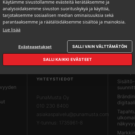
Käytämme sivustollamme evästeitä kerätäksemme ja
analysoidaksemme sivuston suorituskykyä ja käyttöä,
tarjotaksemme sosiaalisen median ominaisuuksia sekä
parantaaksemme ja räätälöidäksemme sisältöä ja mainoksia.
Lue lisää
SALLI VAIN VÄLTTÄMÄTÖN
Evästeasetukset
PALVE
SALLI KAIKKI EVÄSTEET
Painopa
YHTEYSTIEDOT
Sisältö-
yvyyden
suunnit
Brändinh
PunaMusta Oy
sut
digitaal
010 230 8400
Tapahtu
asiakaspalvelu@punamusta.com
ulkoma
Y-tunnus: 1735961-8
näkyvyy
Markkin