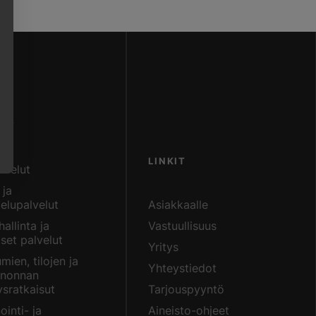
LUT
LINKIT
lvelut
 ja
telupalvelut
Asiakkaalle
allinta ja
Vastuullisuus
iset palvelut
Yritys
mien, tilojen ja
Yhteystiedot
inonnan
sratkaisut
Tarjouspyyntö
ointi- ja
Aineisto-ohjeet