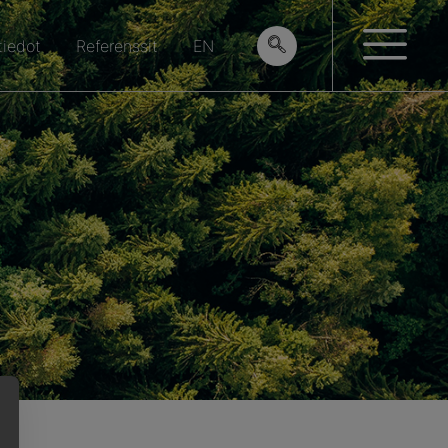
tiedot
Referenssit
EN