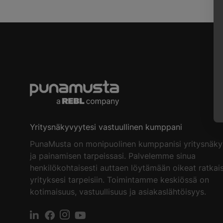
Yritysnäkyvyytesi vastuullinen kumppani
PunaMusta on monipuolinen kumppanisi yritysnäk
ja painamisen tarpeissasi. Palvelemme sinua
henkilökohtaisesti auttaen löytämään oikeat ratkai
yrityksesi tarpeisiin. Toimintamme keskiössä on
kotimaisuus, vastuullisuus ja asiakaslähtöisyys.