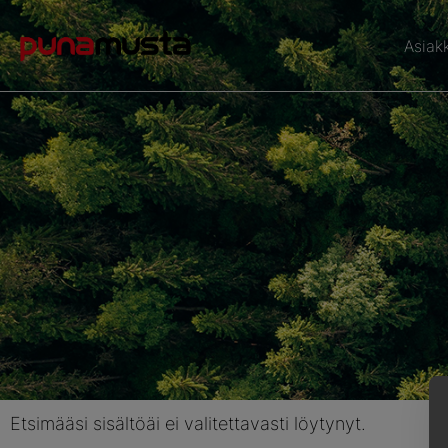
Asiak
Etsimääsi sisältöäi ei valitettavasti löytynyt.