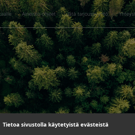
kaalle
Aineisto-ohjeet
Jätä tarjouspyyntö
Yhteys
Tietoa sivustolla käytetyistä evästeistä