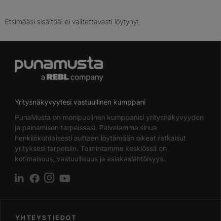
Etsimääsi sisältöäi ei valitettavasti löytynyt.
Yritysnäkyvyytesi vastuullinen kumppani
PunaMusta on monipuolinen kumppanisi yritysnäkyvyyden
ja painamisen tarpeissasi. Palvelemme sinua
henkilökohtaisesti auttaen löytämään oikeat ratkaisut
yrityksesi tarpeisiin. Toimintamme keskiössä on
kotimaisuus, vastuullisuus ja asiakaslähtöisyys.
YHTEYSTIEDOT