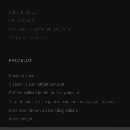
PunaMusta Oy
010 230 8400
asiakaspalvelu@punamusta.com
Y-tunnus: 1735961-8
PALVELUT
Painopalvelut
Sisältö- ja suunnittelupalvelut
Brändinhallinta ja digitaaliset palvelut
Tapahtumien, tilojen ja ulkomainonnan näkyvyysratkaisut
Markkinointi- ja varastointilogistiikka
Mediamyynti