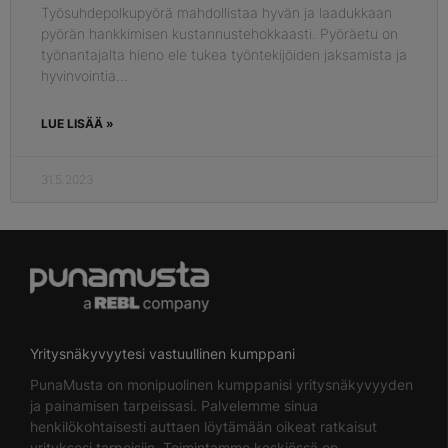
Työsuhdepolkupyörä mahdollistaa hyvän ja laadukkaan
pyörän hankkimisen kustannustehokkaasti. Pyöräetu on
työnantajalta hieno ele tukea työntekijöiden jaksamista ja
hyvinvointia.
LUE LISÄÄ »
31.5.2023
Yritysnäkyvyytesi vastuullinen kumppani
PunaMusta on monipuolinen kumppanisi yritysnäkyvyyden
ja painamisen tarpeissasi. Palvelemme sinua
henkilökohtaisesti auttaen löytämään oikeat ratkaisut
yrityksesi tarpeisiin. Toimintamme keskiössä on