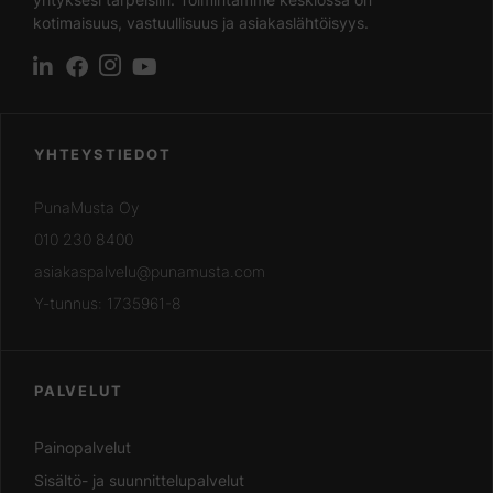
kotimaisuus, vastuullisuus ja asiakaslähtöisyys.
YHTEYSTIEDOT
PunaMusta Oy
010 230 8400
asiakaspalvelu@punamusta.com
Y-tunnus: 1735961-8
PALVELUT
Painopalvelut
Sisältö- ja suunnittelupalvelut