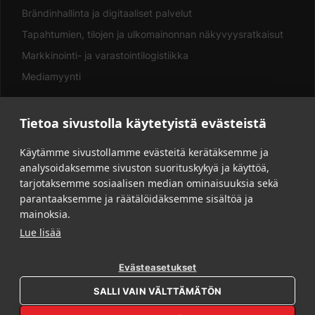
Brändinhallinta ja digitaaliset palvelut
Tapahtumien, tilojen ja ulkomainonnan näkyvyysratkaisut
Markkinointi- ja varastointilogistiikka
Mediamyynti
Tietoa sivustolla käytetyistä evästeistä
LINKIT
Käytämme sivustollamme evästeitä kerätäksemme ja
analysoidaksemme sivuston suorituskykyä ja käyttöä,
Asiakkaalle
tarjotaksemme sosiaalisen median ominaisuuksia sekä
Vastuullisuus
parantaaksemme ja räätälöidäksemme sisältöä ja
Yritys
mainoksia.
Lue lisää
Yhteystiedot
Tarjouspyyntö
Evästeasetukset
Aineisto-ohjeet
OPEN REBL AI
SALLI VAIN VÄLTTÄMÄTÖN