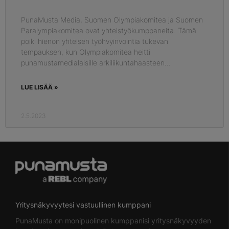
PunaMusta Media, Suomen Olympiakomitea ja Suomen
Paralympiakomitea ovat yhteistyökumppaneita. Tämä
poiki hienon yhteisen työhvyinvointia tukevan
tempauksen, kun Olympiakomitea heitti
punamustamedialaisille arkiliikuntahaasteen.
LUE LISÄÄ »
2.5.2023
Yritysnäkyvyytesi vastuullinen kumppani
PunaMusta on monipuolinen kumppanisi yritysnäkyvyyden