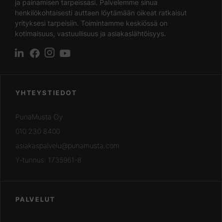
ja painamisen tarpeissasi. Palvelemme sinua
henkilökohtaisesti auttaen löytämään oikeat ratkaisut
yrityksesi tarpeisiin. Toimintamme keskiössä on
kotimaisuus, vastuullisuus ja asiakaslähtöisyys.
YHTEYSTIEDOT
PunaMusta Oy
010 230 8400
asiakaspalvelu@punamusta.com
Y-tunnus: 1735961-8
PALVELUT