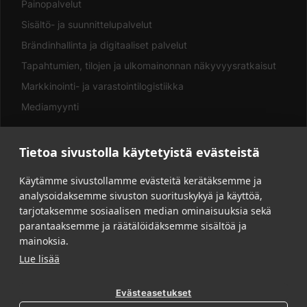
Painopalvelut
Sisältö- ja suunnittelupalvelut
Brändinhallinta ja digitaaliset palvelut
Tapahtumien, tilojen ja ulkomainonnan näkyvyysratkaisut
Markkinointi- ja varastointilogistiikka
Mediamyynti
Tietoa sivustolla käytetyistä evästeistä
LINKIT
Käytämme sivustollamme evästeitä kerätäksemme ja
analysoidaksemme sivuston suorituskykyä ja käyttöä,
Asiakkaalle
tarjotaksemme sosiaalisen median ominaisuuksia sekä
Vastuullisuus
parantaaksemme ja räätälöidäksemme sisältöä ja
Yritys
mainoksia.
Lue lisää
Yhteystiedot
Tarjouspyyntö
Evästeasetukset
Aineisto-ohjeet