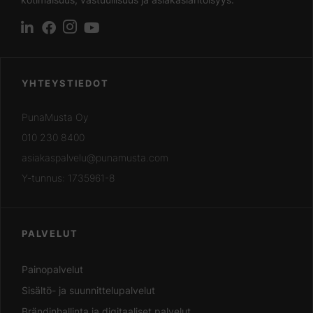
YHTEYSTIEDOT
PunaMusta Oy
010 230 8400
asiakaspalvelu@punamusta.com
Y-tunnus: 1735961-8
PALVELUT
Painopalvelut
Sisältö- ja suunnittelupalvelut
Brändinhallinta ja digitaaliset palvelut