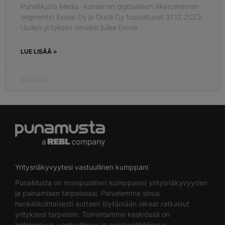
PunaMusta Media -konsernin digitaalisen liiketoiminnan
segmentin Exove Oy ja Gredi Oy fuusioituvat 31.12.2023.
Uuden yrityksen nimeksi tulee Exove.
LUE LISÄÄ »
31.10.2023
Yritysnäkyvyytesi vastuullinen kumppani
PunaMusta on monipuolinen kumppanisi yritysnäkyvyyden
ja painamisen tarpeissasi. Palvelemme sinua
henkilökohtaisesti auttaen löytämään oikeat ratkaisut
yrityksesi tarpeisiin. Toimintamme keskiössä on
kotimaisuus, vastuullisuus ja asiakaslähtöisyys.