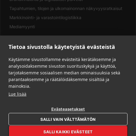
Tapahtumien, tilojen ja ulkomainonnan näkyvyysratkaisut
Markkinointi- ja varastointilogistiikka
Mediamyynti
Tietoa sivustolla käytetyistä evästeistä
LINKIT
Käytämme sivustollamme evästeitä kerätäksemme ja
analysoidaksemme sivuston suorituskykyä ja käyttöä,
Asiakkaalle
tarjotaksemme sosiaalisen median ominaisuuksia sekä
Vastuullisuus
parantaaksemme ja räätälöidäksemme sisältöä ja
Yritys
mainoksia.
Lue lisää
Yhteystiedot
Tarjouspyyntö
Evästeasetukset
Aineisto-ohjeet
OPEN REBL AI
SALLI VAIN VÄLTTÄMÄTÖN
SALLI KAIKKI EVÄSTEET